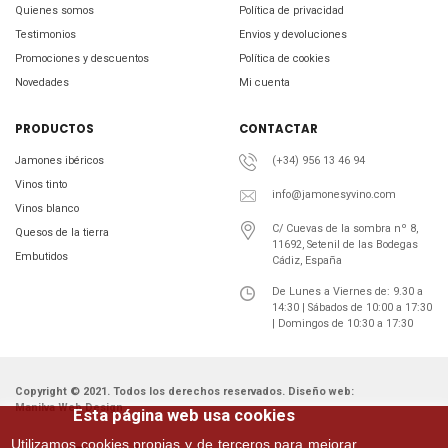
Quienes somos
Política de privacidad
Testimonios
Envios y devoluciones
Promociones y descuentos
Política de cookies
Novedades
Mi cuenta
PRODUCTOS
CONTACTAR
Jamones ibéricos
(+34) 956 13 46 94
Vinos tinto
info@jamonesyvino.com
Vinos blanco
C/ Cuevas de la sombra nº 8,
Quesos de la tierra
11692, Setenil de las Bodegas
Embutidos
Cádiz, España
De Lunes a Viernes de: 9.30 a
14:30 | Sábados de 10:00 a 17:30
| Domingos de 10:30 a 17:30
Copyright © 2021. Todos los derechos reservados. Diseño web:
Manilva Web Design
Esta página web usa cookies
Utilizamos cookies propias y de terceros para mejorar