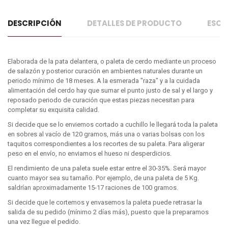
DESCRIPCIÓN
DETALLES DE PRODUCTO
ESCR
Elaborada de la pata delantera, o paleta de cerdo mediante un proceso
de salazón y posterior curación en ambientes naturales durante un
periodo mínimo de 18 meses. A la esmerada "raza" y a la cuidada
alimentación del cerdo hay que sumar el punto justo de sal y el largo y
reposado periodo de curación que estas piezas necesitan para
completar su exquisita calidad.
Si decide que se lo enviemos cortado a cuchillo le llegará toda la paleta
en sobres al vacío de 120 gramos, más una o varias bolsas con los
taquitos correspondientes a los recortes de su paleta. Para aligerar
peso en el envío, no enviamos el hueso ni desperdicios.
El rendimiento de una paleta suele estar entre el 30-35%. Será mayor
cuanto mayor sea su tamaño. Por ejemplo, de una paleta de 5 Kg.
saldrían aproximadamente 15-17 raciones de 100 gramos.
Si decide que le cortemos y envasemos la paleta puede retrasar la
salida de su pedido (mínimo 2 días más), puesto que la preparamos
una vez llegue el pedido.