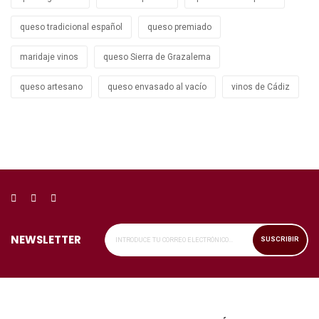
queso tradicional español
queso premiado
maridaje vinos
queso Sierra de Grazalema
queso artesano
queso envasado al vacío
vinos de Cádiz
NEWSLETTER
SUSCRIBIR