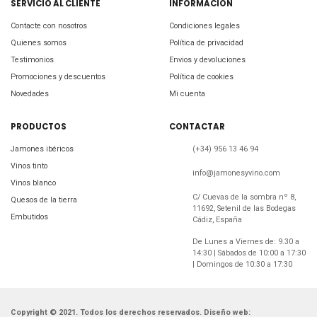
SERVICIO AL CLIENTE
INFORMACIÓN
Contacte con nosotros
Condiciones legales
Quienes somos
Política de privacidad
Testimonios
Envios y devoluciones
Promociones y descuentos
Política de cookies
Novedades
Mi cuenta
PRODUCTOS
CONTACTAR
Jamones ibéricos
(+34) 956 13 46 94
Vinos tinto
info@jamonesyvino.com
Vinos blanco
C/ Cuevas de la sombra nº 8,
Quesos de la tierra
11692, Setenil de las Bodegas
Embutidos
Cádiz, España
De Lunes a Viernes de: 9.30 a
14:30 | Sábados de 10:00 a 17:30
| Domingos de 10:30 a 17:30
Copyright © 2021. Todos los derechos reservados. Diseño web: