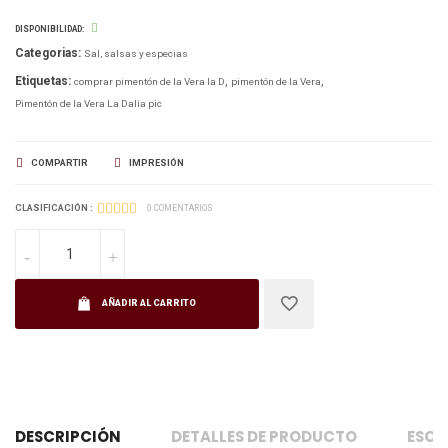
DISPONIBILIDAD:
Categorias:
Sal, salsas y especias
Etiquetas:
comprar pimentón de la Vera la D
pimentón de la Vera
Pimentón de la Vera La Dalia pic
COMPARTIR
IMPRESIÓN
CLASIFICACIÓN :
0 COMENTARIOS
AÑADIR AL CARRITO
DESCRIPCIÓN
DETALLES DE PRODUCTO
ESCR