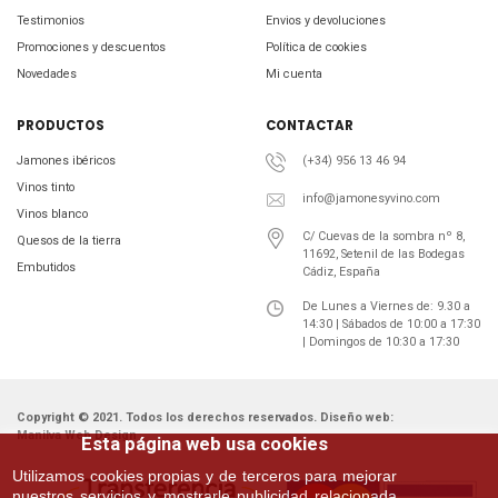
Testimonios
Envios y devoluciones
Promociones y descuentos
Política de cookies
Novedades
Mi cuenta
PRODUCTOS
CONTACTAR
Jamones ibéricos
(+34) 956 13 46 94
Vinos tinto
info@jamonesyvino.com
Vinos blanco
C/ Cuevas de la sombra nº 8,
Quesos de la tierra
11692, Setenil de las Bodegas
Embutidos
Cádiz, España
De Lunes a Viernes de: 9.30 a
14:30 | Sábados de 10:00 a 17:30
| Domingos de 10:30 a 17:30
Copyright © 2021. Todos los derechos reservados. Diseño web:
Manilva Web Design
Esta página web usa cookies
Utilizamos cookies propias y de terceros para mejorar
nuestros servicios y mostrarle publicidad relacionada