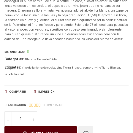
conseguir el punto semidulce que lo define. En copa, el color es amarillo pálido con
tonos verdosos en los bordes: el aspecto de un vino joven que no ha pasado por
madera. El aroma es floral y frutal —amoscatelado, pétalo de flor blanca, un toque de
pera— con la frescura que las lías y la baja graduación (10,5%) le aportan. En boca,
la entrada es suave y glicérica; el dulzor está bien equilibrado por la acidez natural
de la Palomino; el final es fresco y persistente. Botella de 75 cl. Ideal para pescados
al vapor, arroces con verduras, aperitivos con queso semicurado o simplemente
para quien quiere disfrutar de un vino sin demasiadas exigencias pero con la
calidad de una bodega que lleva décadas haciendo los vinos del Marco de Jerez.
DISPONIBILIDAD:
Categorias:
Blancos Tierra de Cádiz
Etiquetas:
vino de la tierra de cadiz
vino Tierra Blanca
comprar vino Tierra Blanca
la botella azul
COMPARTIR
IMPRESIÓN
CLASIFICACIÓN :
0 COMENTARIOS