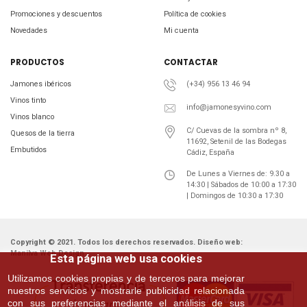
Promociones y descuentos
Política de cookies
Novedades
Mi cuenta
PRODUCTOS
CONTACTAR
Jamones ibéricos
(+34) 956 13 46 94
Vinos tinto
info@jamonesyvino.com
Vinos blanco
C/ Cuevas de la sombra nº 8,
Quesos de la tierra
11692, Setenil de las Bodegas
Embutidos
Cádiz, España
De Lunes a Viernes de: 9.30 a
14:30 | Sábados de 10:00 a 17:30
| Domingos de 10:30 a 17:30
Copyright © 2021. Todos los derechos reservados. Diseño web:
Manilva Web Design
Esta página web usa cookies
Utilizamos cookies propias y de terceros para mejorar
nuestros servicios y mostrarle publicidad relacionada
con sus preferencias mediante el análisis de sus