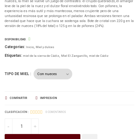
nueces, la miel se vuelve un juego de contrastes: el crujido quebradizo, el amargor
leve de la piel de la nuez y el dulzor floral envolviéndolo todo. Con piñones, la
experiencia es más sutil y más mantecosa, menos crujiente pero de una
untuosidad resinosa que se prolonga en el paladar. Ambas versiones tienen una
densidad que hace que la cuchara se sostenga sola. Bote de cristal con 220 g en la
versión de nueces (18% del total) o 125 g en la de piñones (24%).
DISPONIBILIDAD:
Categorias:
Inicio
Miel y dulces
Etiquetas:
miel de la sierra de Cádiz
Miel El Zanganillo
miel de Cádiz
TIPO DE MIEL :
COMPARTIR
IMPRESIÓN
CLASIFICACIÓN :
0 COMENTARIOS