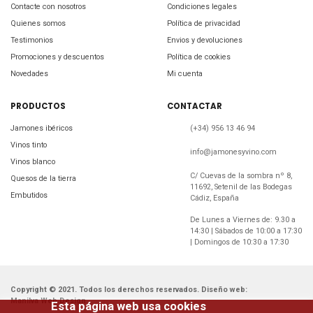
Contacte con nosotros
Condiciones legales
Quienes somos
Política de privacidad
Testimonios
Envios y devoluciones
Promociones y descuentos
Política de cookies
Novedades
Mi cuenta
PRODUCTOS
CONTACTAR
Jamones ibéricos
(+34) 956 13 46 94
Vinos tinto
info@jamonesyvino.com
Vinos blanco
C/ Cuevas de la sombra nº 8,
Quesos de la tierra
11692, Setenil de las Bodegas
Embutidos
Cádiz, España
De Lunes a Viernes de: 9.30 a
14:30 | Sábados de 10:00 a 17:30
| Domingos de 10:30 a 17:30
Copyright © 2021. Todos los derechos reservados. Diseño web:
Manilva Web Design
Esta página web usa cookies