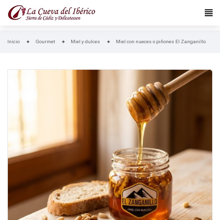
Inicio
Gourmet
Miel y dulces
Miel con nueces o piñones El Zanganillo